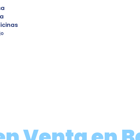
sa
sa
icinas
jo
en Venta en 