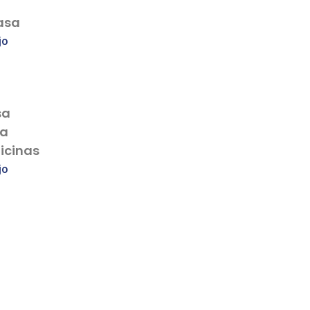
asa
jo
sa
sa
icinas
jo