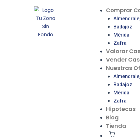
Ir
Comprar C
al
Almendrale
contenido
Badajoz
Mérida
Zafra
Valorar Ca
Vender Ca
Nuestras Of
Almendrale
Badajoz
Mérida
Zafra
Hipotecas
Blog
Tienda