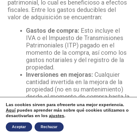
patrimonial, lo cual es beneficioso a efectos
fiscales. Entre los gastos deducibles del
valor de adquisición se encuentran:
Gastos de compra:
Esto incluye el
IVA o el Impuesto de Transmisiones
Patrimoniales (ITP) pagado en el
momento de la compra, así como los
gastos notariales y del registro de la
propiedad.
Inversiones en mejoras:
Cualquier
cantidad invertida en la mejora de la
propiedad (no en su mantenimiento)
desde el momento de compra hasta la
venta puede ser añadida al valor de
Las cookies sirven para ofrecerte una mejor experiencia.
Aquí
puedes aprender más sobre qué cookies utilizamos o
adquisición. Esto incluye reformas
desactivarlas en los
ajustes
.
como la instalación de calefacción
central, ampliaciones de la vivienda, o
Aceptar
Rechazar
la instalación de energía solar,