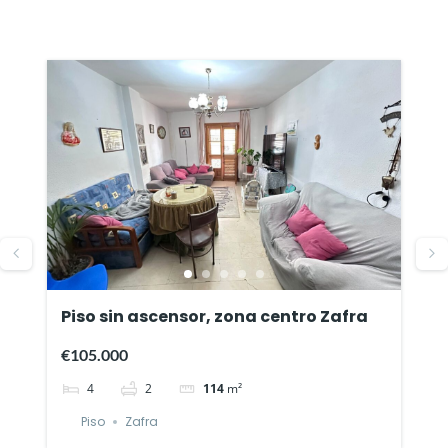
a
Piso sin ascensor, zona centro Zafra
P
€105.000
€
4
2
114
m²
Piso
Zafra