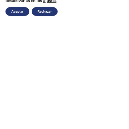
desactivarlas en los
ajustes
.
Nuestra red nos permite encontrar rápidamente las mejores
Aceptar
Rechazar
opciones para ti, ya sea que estés buscando tu hogar ideal o
vender tu propiedad al mejor precio.
Con Tu Zona, tu venta está garantizada.