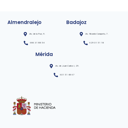
Almendralejo
Badajoz
Av. de la Paz, 9.
Av. Ricardo Carapeto, 7.
686 31 88 54
629 01 51 18
Mérida
Av. de Juan Carlos I, 29.
601 51 48 67