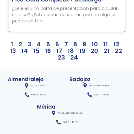
¿Qué es una carta de presentación para alquilar
un piso? ¿Sabías que buscar un piso de alquiler
puede ser tan
1
2
3
4
5
6
7
8
9
10
11
12
13
14
15
16
17
18
19
20
21
22
23
24
Almendralejo
Badajoz
Av. de la Paz, 9.
Av. Ricardo Carapeto, 7.
686 31 88 54
629 01 51 18
Mérida
Av. de Juan Carlos I, 29.
601 51 48 67