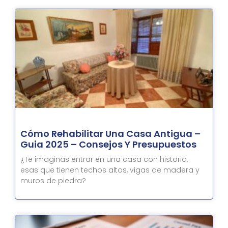
Página
Página
Página
Página
Página
Página
Página
Página
Página
Página
Página
Página
Página
Página
Página
Página
Página
Página
Página
Página
Página
Págin
Págin
Pág
Cómo Rehabilitar Una Casa Antigua –
Guia 2025 – Consejos Y Presupuestos
¿Te imaginas entrar en una casa con historia,
esas que tienen techos altos, vigas de madera y
muros de piedra?