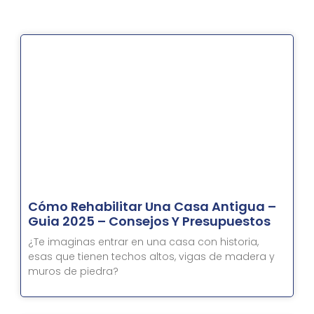
Página
Página
Página
Página
Página
Página
Página
Página
Página
Página
Página
Página
Página
Página
Página
Página
Página
Página
Página
Página
Página
Págin
Págin
Pág
Cómo Rehabilitar Una Casa Antigua –
Guia 2025 – Consejos Y Presupuestos
¿Te imaginas entrar en una casa con historia,
esas que tienen techos altos, vigas de madera y
muros de piedra?