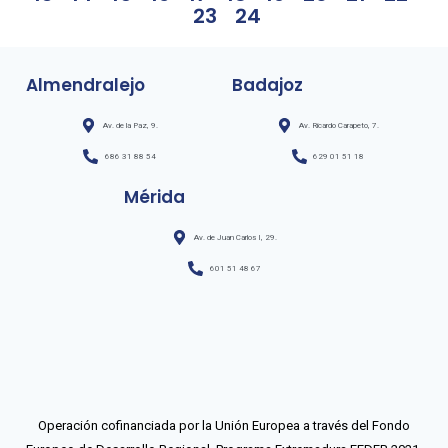
23
24
Almendralejo
Badajoz
Av. de la Paz, 9.
Av. Ricardo Carapeto, 7.
686 31 88 54
629 01 51 18
Mérida
Av. de Juan Carlos I, 29.
601 51 48 67
Operación cofinanciada por la Unión Europea a través del Fondo