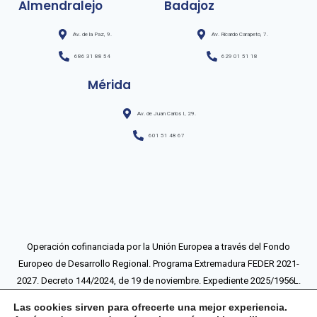
Almendralejo
Badajoz
Av. de la Paz, 9.
Av. Ricardo Carapeto, 7.
686 31 88 54
629 01 51 18
Mérida
Av. de Juan Carlos I, 29.
601 51 48 67
Operación cofinanciada por la Unión Europea a través del Fondo
Europeo de Desarrollo Regional. Programa Extremadura FEDER 2021-
2027. Decreto 144/2024, de 19 de noviembre. Expediente 2025/1956L.
Más información sobre la operación.
Las cookies sirven para ofrecerte una mejor experiencia.