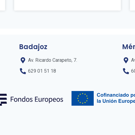
Badajoz
Mér
Av. Ricardo Carapeto, 7.
A
629 01 51 18
6