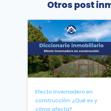
Otros post inm
Efecto invernadero en
construcción: ¿Qué es y
cómo afecta?