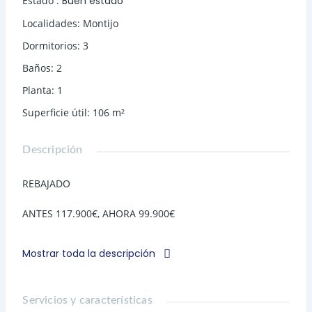
Estado
:
Buen estado
Localidades
:
Montijo
Dormitorios
:
3
Baños
:
2
Planta
:
1
Superficie útil
:
106
m²
Descripción
REBAJADO
ANTES 117.900€, AHORA 99.900€
SE VENDE PISO EN MONTIJO
Mostrar toda la descripción
¿Buscas amplitud, luz natural y todas las comodidades
en una misma vivienda? Esta puede ser tu próxima casa
Servicios y características