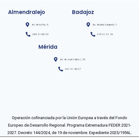
Almendralejo
Badajoz
Av. de la Paz, 9.
Av. Ricardo Carapeto, 7.
686 31 88 54
629 01 51 18
Mérida
Av. de Juan Carlos I, 29.
601 51 48 67
Operación cofinanciada por la Unión Europea a través del Fondo
Europeo de Desarrollo Regional. Programa Extremadura FEDER 2021-
2027. Decreto 144/2024, de 19 de noviembre. Expediente 2025/1956L.