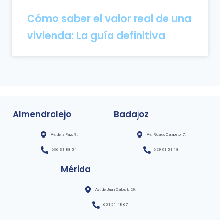
Cómo saber el valor real de una
vivienda: La guía definitiva
Almendralejo
Badajoz
Av. de la Paz, 9.
Av. Ricardo Carapeto, 7.
686 31 88 54
629 01 51 18
Mérida
Av. de Juan Carlos I, 29.
601 51 48 67