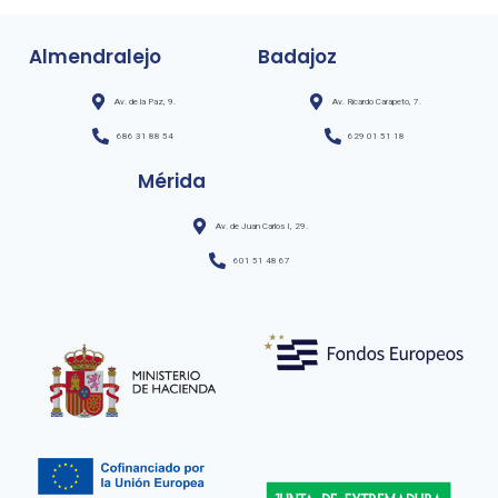
Almendralejo
Badajoz
Av. de la Paz, 9.
Av. Ricardo Carapeto, 7.
686 31 88 54
629 01 51 18
Mérida
Av. de Juan Carlos I, 29.
601 51 48 67