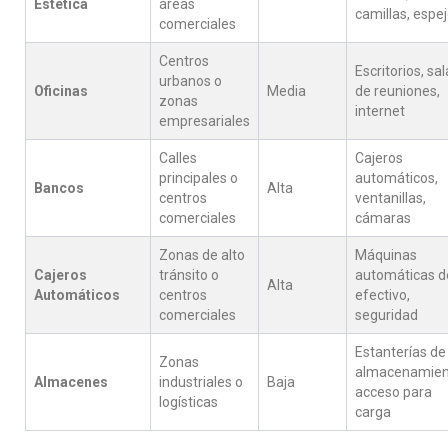
Estética
áreas
camillas, espe
comerciales
Centros
Escritorios, sa
urbanos o
Oficinas
Media
de reuniones,
zonas
internet
empresariales
Calles
Cajeros
principales o
automáticos,
Bancos
Alta
centros
ventanillas,
comerciales
cámaras
Zonas de alto
Máquinas
Cajeros
tránsito o
automáticas d
Alta
Automáticos
centros
efectivo,
comerciales
seguridad
Estanterías de
Zonas
almacenamien
Almacenes
industriales o
Baja
acceso para
logísticas
carga