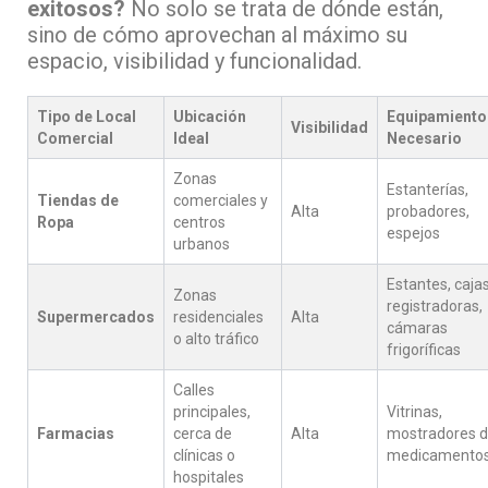
exitosos?
No solo se trata de dónde están,
sino de cómo aprovechan al máximo su
espacio, visibilidad y funcionalidad.
Tipo de Local
Ubicación
Equipamiento
Visibilidad
Comercial
Ideal
Necesario
Zonas
Estanterías,
Tiendas de
comerciales y
Alta
probadores,
Ropa
centros
espejos
urbanos
Estantes, caja
Zonas
registradoras,
Supermercados
residenciales
Alta
cámaras
o alto tráfico
frigoríficas
Calles
principales,
Vitrinas,
Farmacias
cerca de
Alta
mostradores 
clínicas o
medicamento
hospitales