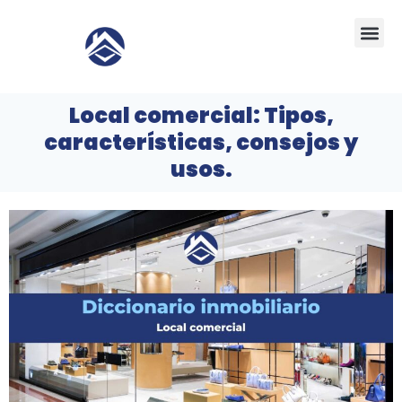
Ir
Me
al
contenido
Local comercial: Tipos,
características, consejos y
usos.