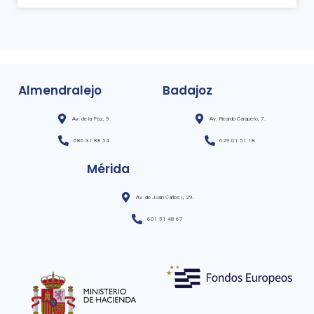
Almendralejo
Badajoz
Av. de la Paz, 9.
Av. Ricardo Carapeto, 7.
686 31 88 54
629 01 51 18
Mérida
Av. de Juan Carlos I, 29.
601 51 48 67