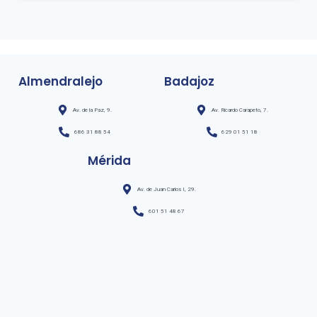
Almendralejo
Badajoz
Av. de la Paz, 9.
Av. Ricardo Carapeto, 7.
686 31 88 54
629 01 51 18
Mérida
Av. de Juan Carlos I, 29.
601 51 48 67