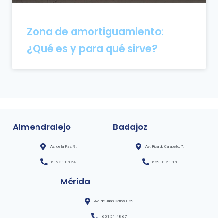
Zona de amortiguamiento:
¿Qué es y para qué sirve?
Almendralejo
Badajoz
Av. de la Paz, 9.
Av. Ricardo Carapeto, 7.
686 31 88 54
629 01 51 18
Mérida
Av. de Juan Carlos I, 29.
601 51 48 67